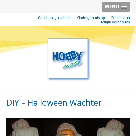
MENU
Geschenkgutschein
Kindergeburtstag
Onlineshop
Mitgliederbereich
HOBBYMADE BASTELBEDARF - BASTEL-
IDEEN, BASTEL-MATERIAL UND KREATIV-
DIY – Halloween Wächter
KURSEN