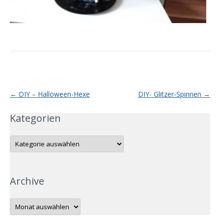
Artikel-
←
DIY – Halloween-Hexe
DIY- Glitzer-Spinnen
→
Navigation
Kategorien
K
a
t
e
g
o
Archive
r
i
e
n
A
r
c