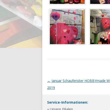
Artikel-
←
Januar Schaufenster HOBBYmade Wu
Navigation
2019
Service-Informationen:
» Unsere Filialen