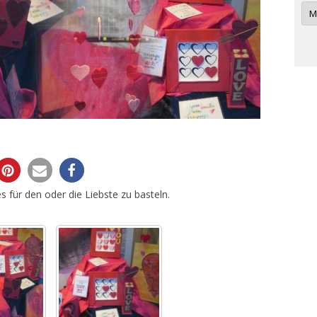
n
A
r
c
h
i
v
e
s für den oder die Liebste zu basteln.