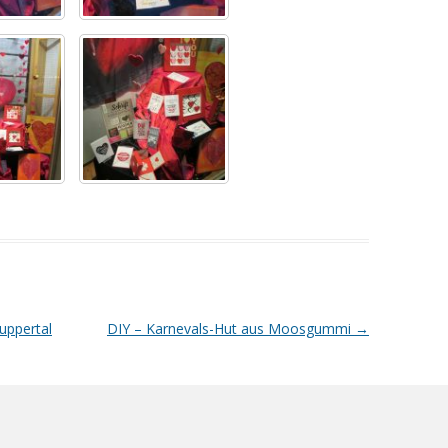
ppertal
DIY – Karnevals-Hut aus Moosgummi
→